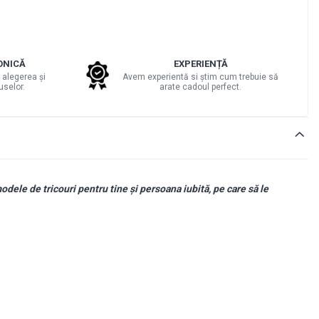
ONICĂ
EXPERIENȚĂ
 alegerea și
Avem experientă si știm cum trebuie să
uselor.
arate cadoul perfect.
odele de tricouri pentru tine și persoana iubită, pe care să le