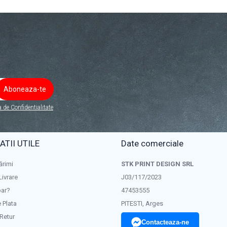
a de Confidentialitate
TII UTILE
Date comerciale
ărimi
STK PRINT DESIGN SRL
Livrare
J03/117/2023
ar?
47453555
 Plata
PITESTI, Arges
 Retur
Contacteaza-ne