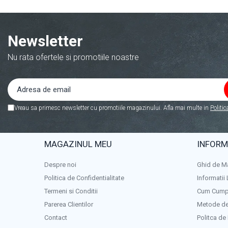
Newsletter
Nu rata ofertele si promotiile noastre
Vreau sa primesc newsletter cu promotiile magazinului. Afla mai multe in
Politic
MAGAZINUL MEU
INFORMA
Despre noi
Ghid de M
Politica de Confidentialitate
Informatii 
Termeni si Conditii
Cum Cump
Parerea Clientilor
Metode de
Contact
Politca de