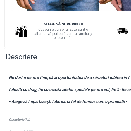
BABY ON BOARD
STICKERE COPII
Distribuie
pe
STICKERE DECORATIVE CU CITATE
ALEGE SĂ SURPRINZI!
Facebook
Cadourile personalizate sunt o
STICKERE PRIZE/INTRERUPATOARE
alternativă perfectă pentru familia și
prietenii tăi.
BODY/ TRICOU COPII
BODY/TRICOURI PERSONALIZATE
Descriere
PENTRU EA
Ne dorim pentru tine, să ai oportunitatea de a sărbatori iubirea în f
folositi cu drag, fie cu ocazia zilelor speciale pentru voi, fie în fiecar
- Alege să impartașești iubirea, la fel de frumos cum o primești! -
Caracteristici: