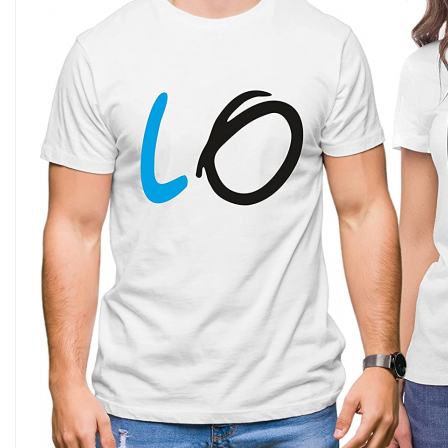
TRICOURI PENTRU FAMILIE
TRICOURI ANIVERSARE
TRICOURI PARINTI + COPIL
BODY/ TRICOU COPII
TRICOURI BUNICI
TRICOURI MOSICI
TRICOURI NASI
TRICOURI FAMILIE CRACIUN
TRICOURI FAMILIE PERSONALIZATE
TRICOURI PENTRU PAȘTE
SET 3 PIESE
BODY/TRICOU
SET 4 PIESE
SET MAMA-COPIL
TRICOURI VIITORI PARINTI CRACIUN
STICKERE