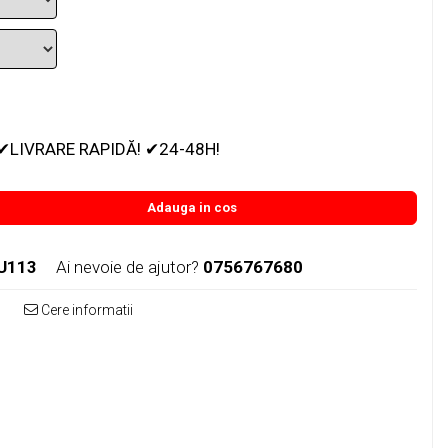
✔LIVRARE RAPIDĂ! ✔24-48H!
Adauga in cos
U113
Ai nevoie de ajutor?
0756767680
Cere informatii