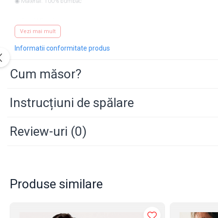
◉ Material: 100% bumbac
◉ Croială Regular
Vezi mai mult
◉ Dimensiune print - maxim 30x30 cm.
Informatii conformitate produs
Cum măsor?
Instrucțiuni de spălare
Review-uri
(0)
Produse similare