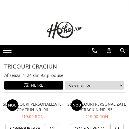
Toate Produsele
TRICOURI CRACIUN
SET 4 PIESE
SET 3 PIESE
TRICOURI CRACIUN - BUNICI
TRICOURI CRACIUN - NASI
TRICOURI CRACIUN
TRICOURI CRACIUN - NASI
Afiseaza:
1-
24
din
93
produse
TRICOURI CUPLU
FILTRE
TRICOURI FEMEI
SET CUPLU
SET TRICOURI PERSONALIZATE
SET TRICOURI PERSONALIZATE
NOU
NOU
TRICOURI CUPLU CRACIUN
CRACIUN NR. 96
CRACIUN NR. 95
TRICOURI CUPLU CRACIUN
119,00 RON
119,00 RON
TABLOURI CANVAS
CADOURI CRACIUN
CONFIGUREAZA
CONFIGUREAZA