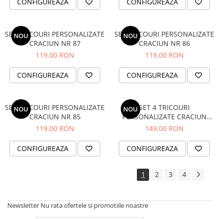
CONFIGUREAZA
CONFIGUREAZA
SET TRICOURI PERSONALIZATE
SET TRICOURI PERSONALIZATE
NOU
NOU
CRACIUN NR 87
CRACIUN NR 86
119,00 RON
119,00 RON
CONFIGUREAZA
CONFIGUREAZA
SET TRICOURI PERSONALIZATE
SET 4 TRICOURI
NOU
NOU
CRACIUN NR 85
PERSONALIZATE CRACIUN
NR.113
119,00 RON
149,00 RON
CONFIGUREAZA
CONFIGUREAZA
1
2
3
4
Newsletter
Nu rata ofertele si promotiile noastre