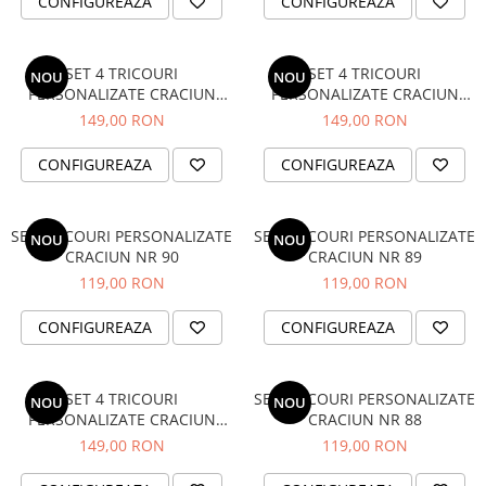
CONFIGUREAZA
CONFIGUREAZA
SET 4 TRICOURI
SET 4 TRICOURI
NOU
NOU
PERSONALIZATE CRACIUN
PERSONALIZATE CRACIUN
NR.116
NR.115
149,00 RON
149,00 RON
CONFIGUREAZA
CONFIGUREAZA
SET TRICOURI PERSONALIZATE
SET TRICOURI PERSONALIZATE
NOU
NOU
CRACIUN NR 90
CRACIUN NR 89
119,00 RON
119,00 RON
CONFIGUREAZA
CONFIGUREAZA
SET 4 TRICOURI
SET TRICOURI PERSONALIZATE
NOU
NOU
PERSONALIZATE CRACIUN
CRACIUN NR 88
NR.114
149,00 RON
119,00 RON