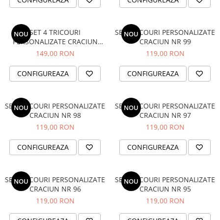
BABY ON BOARD
STICKERE COPII
SET 4 TRICOURI
SET TRICOURI PERSONALIZATE
NOU
NOU
STICKERE DECORATIVE CU CITATE
PERSONALIZATE CRACIUN
CRACIUN NR 99
NR.118
STICKERE PRIZE/INTRERUPATOARE
149,00 RON
119,00 RON
BODY/ TRICOU COPII
CONFIGUREAZA
CONFIGUREAZA
BODY/TRICOURI PERSONALIZATE
PENTRU EA
SET TRICOURI PERSONALIZATE
SET TRICOURI PERSONALIZATE
NOU
NOU
CRACIUN NR 98
CRACIUN NR 97
119,00 RON
119,00 RON
CONFIGUREAZA
CONFIGUREAZA
SET TRICOURI PERSONALIZATE
SET TRICOURI PERSONALIZATE
NOU
NOU
CRACIUN NR 96
CRACIUN NR 95
119,00 RON
119,00 RON