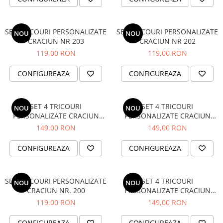
TRICOURI PENTRU FAMILIE
TRICOURI ANIVERSARE
SET TRICOURI PERSONALIZATE
SET TRICOURI PERSONALIZATE
NOU
NOU
TRICOURI PARINTI + COPIL
CRACIUN NR 203
CRACIUN NR 202
BODY/ TRICOU COPII
119,00 RON
119,00 RON
TRICOURI BUNICI
CONFIGUREAZA
CONFIGUREAZA
TRICOURI MOSICI
TRICOURI NASI
TRICOURI FAMILIE CRACIUN
SET 4 TRICOURI
SET 4 TRICOURI
NOU
NOU
PERSONALIZATE CRACIUN
PERSONALIZATE CRACIUN
TRICOURI FAMILIE PERSONALIZATE
NR.119
NR.118
149,00 RON
149,00 RON
TRICOURI PENTRU PAȘTE
CONFIGUREAZA
CONFIGUREAZA
SET 3 PIESE
BODY/TRICOU
SET 4 PIESE
SET TRICOURI PERSONALIZATE
SET 4 TRICOURI
NOU
NOU
SET MAMA-COPIL
CRACIUN NR. 200
PERSONALIZATE CRACIUN
NR.117
119,00 RON
149,00 RON
TRICOURI VIITORI PARINTI CRACIUN
STICKERE
CONFIGUREAZA
CONFIGUREAZA