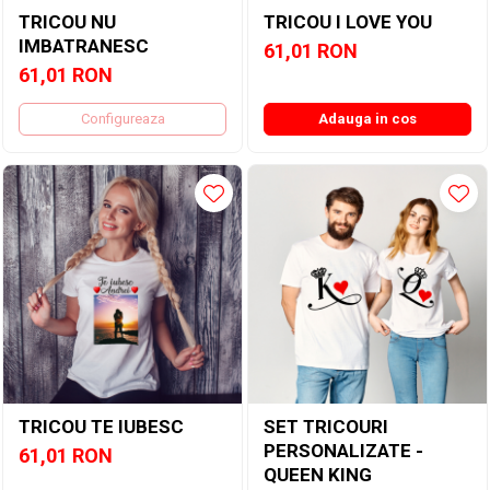
TRICOU NU
TRICOU I LOVE YOU
IMBATRANESC
61,01 RON
61,01 RON
Configureaza
Adauga in cos
TRICOU TE IUBESC
SET TRICOURI
PERSONALIZATE -
61,01 RON
QUEEN KING