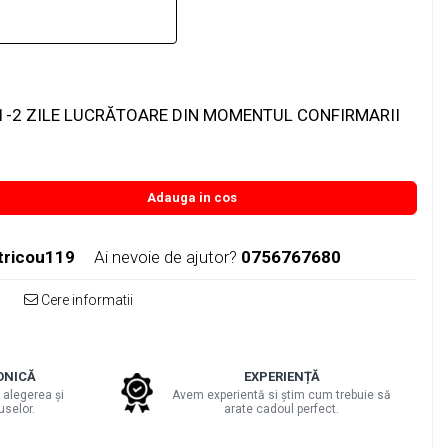
1-2 ZILE LUCRĂTOARE DIN MOMENTUL CONFIRMARII
Adauga in cos
tricou119
Ai nevoie de ajutor?
0756767680
Cere informatii
ONICĂ
EXPERIENȚĂ
 alegerea și
Avem experientă si știm cum trebuie să
uselor.
arate cadoul perfect.