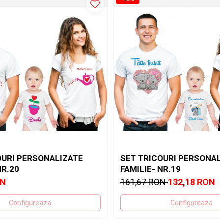
OURI PERSONALIZATE
SET TRICOURI PERSONA
NR.20
FAMILIE- NR.19
ON
161,67 RON
132,18 RON
Configureaza
Configureaza