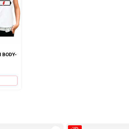
I BODY-
-18%