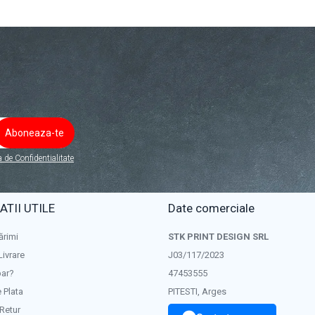
a de Confidentialitate
TII UTILE
Date comerciale
ărimi
STK PRINT DESIGN SRL
Livrare
J03/117/2023
ar?
47453555
 Plata
PITESTI, Arges
 Retur