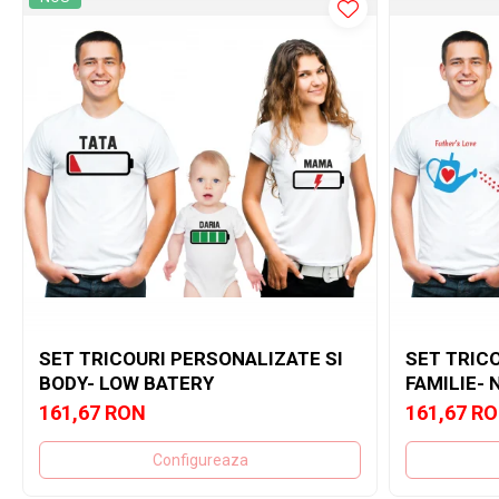
SET TRICOURI PERSONALIZATE SI
SET TRIC
BODY- LOW BATERY
FAMILIE- 
161,67 RON
161,67 R
Configureaza