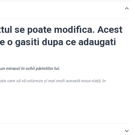
xtul se poate modifica. Acest
re o gasiti dupa ce adaugati
un miracol în ochii părintilor lui.
e care să vă coloreze și mai mult această noua viață, în
80 , iar noi te vom ajuta cu drag.