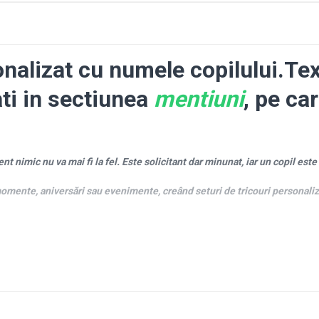
onalizat cu numele copilului.Te
ati in sectiunea
mentiuni
, pe ca
t nimic nu va mai fi la fel. Este solicitant dar minunat, iar un copil este 
nte, aniversări sau evenimente, creând seturi de tricouri personalizat
pe tricouri, nu ezita să ne contactezi pe
WhatsApp
pe numarul 0756.767.6