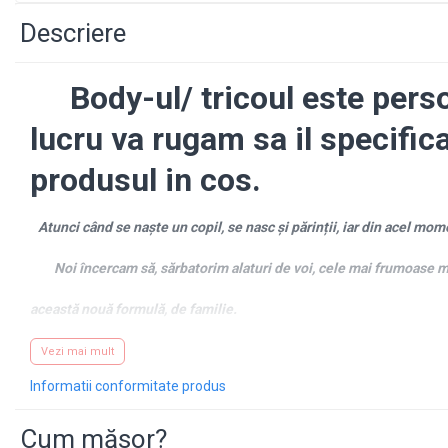
BABY ON BOARD
Descriere
STICKERE COPII
STICKERE DECORATIVE CU CITATE
Body-ul/ tricoul este pers
STICKERE PRIZE/INTRERUPATOARE
lucru va rugam sa il specific
BODY/ TRICOU COPII
BODY/TRICOURI PERSONALIZATE
produsul in cos.
PENTRU EA
Atunci când se naște un copil, se nasc și părinții, iar din acel momen
Noi încercam să, sărbatorim alaturi de voi, cele mai frumoase mome
această nouă formulă, de familie.
Desigur, dacă ai o idee, și doresti un alt mesaj sau alte animații 
Vezi mai mult
Informatii conformitate produs
CARACTERISTICI BODY-URI
✓
Body-urile/ tricourile sunt realizate din bumbac 100%
Cum măsor?