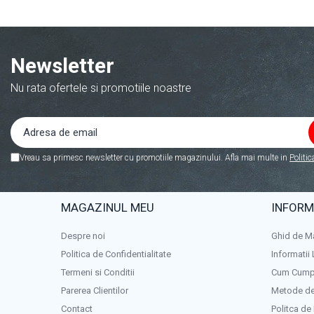
Newsletter
Nu rata ofertele si promotiile noastre
Vreau sa primesc newsletter cu promotiile magazinului. Afla mai multe in
Politic
MAGAZINUL MEU
INFORMA
Despre noi
Ghid de M
Politica de Confidentialitate
Informatii 
Termeni si Conditii
Cum Cump
Parerea Clientilor
Metode de
Contact
Politca de