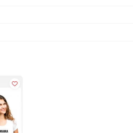
eral. (in functie de stoc)
le"