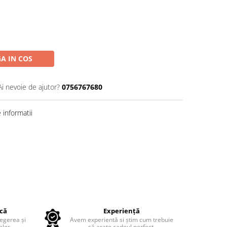
A IN COS
Ai nevoie de ajutor?
0756767680
informatii
ică
Experiență
legerea și
Avem experientă si știm cum trebuie
lor.
să arate cadoul perfect.