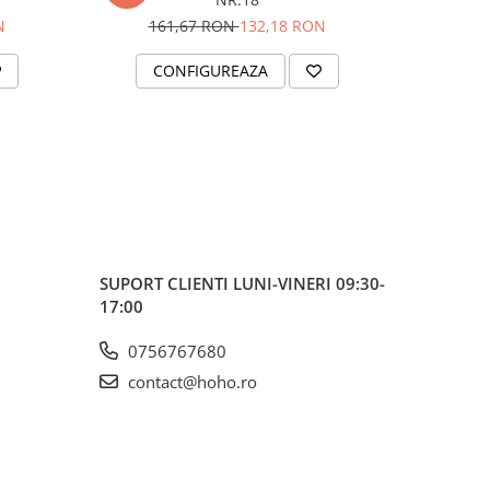
N
161,67 RON
132,18 RON
16
CONFIGUREAZA
C
SUPORT CLIENTI
LUNI-VINERI 09:30-
17:00
0756767680
contact@hoho.ro