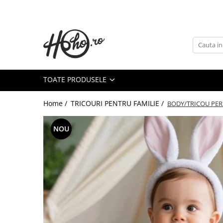
Toate Produsele
TRICOURI CRACIUN
SET 4 PIESE
TOATE PRODUSELE
SET 3 PIESE
TRICOURI CRACIUN - BUNICI
Home /
TRICOURI PENTRU FAMILIE /
BODY/TRICOU PER
TRICOURI CRACIUN - NASI
TRICOURI CRACIUN - NASI
NOU
TRICOURI CUPLU
TRICOURI FEMEI
SET CUPLU
TRICOURI CUPLU CRACIUN
TRICOURI CUPLU CRACIUN
TABLOURI CANVAS
CADOURI CRACIUN