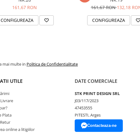
161,67 RON
161,67 RON
132,18 RO
CONFIGUREAZA
CONFIGUREAZA
la mai multe in
Politica de Confidentialitate
TII UTILE
DATE COMERCIALE
ărimi
STK PRINT DESIGN SRL
 Livrare
J03/117/2023
par?
47453555
 Plata
PITESTI, Arges
 Retur
Contacteaza-ne
a online a litigiilor