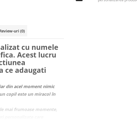
Review-uri
(0)
nalizat cu numele
fica. Acest lucru
ectiunea
pa ce adaugati
, iar din acel moment nimic
 un copil este un miracol în
ele mai frumoase momente,
ri personalizate care
această nouă formulă, de