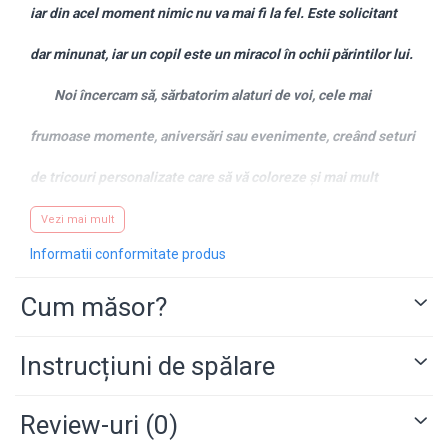
iar din acel moment nimic nu va mai fi la fel. Este solicitant
dar minunat, iar un copil este un miracol în ochii părintilor lui.
Noi încercam să, sărbatorim alaturi de voi, cele mai
frumoase momente, aniversări sau evenimente, creând seturi
de tricouri personalizate care să vă coloreze și mai mult
această noua viață, în această nouă formulă, de familie.
Vezi mai mult
Informatii conformitate produs
Desigur, dacă ai o idee, și doresti un alt mesaj sau alte
Cum măsor?
animații pe tricouri, nu ezita să ne contactezi pe
WhatsApp
pe
numarul 0743.351.271 , iar noi te vom ajuta cu drag.
Instrucțiuni de spălare
CARACTERISTICI TRICOURI
Review-uri
(0)
✓
Tricourile sunt realizate din
bumbac 100%
fin la atingere și
cu croială dreaptă.