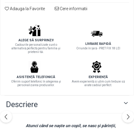
Adauga la Favorite
Cere informatii
ALEGE SĂ SURPRINZI!
LIVRARE RAPIDĂ
Cadourile personalizate sunt o
alternativă perfectă pentru familia și
Oriunde în țară - PRET FIX 18 LEI
prietenii tăi.
ASISTENȚĂ TELEFONICĂ
EXPERIENȚĂ
Oferim suport telefonic în alegerea și
Avem experientă si știm cum trebuie să
personalizarea produselor.
arate cadoul perfect.
Descriere
Atunci când se naște un copil, se nasc și părinții,