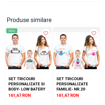
✓
Designul fără cusături în părțile laterale asigură confort
optim.
EXPERIENȚA NOASTRĂ
Produse similare
✓
Avem peste
2000 de seturi
realizate, în peste 3 ani de
activitate!
✓
Părerea clientilor nostrii o puteti vedea in sectiunea
NOU
"Testimoniale"
Masurile pot varia ușor, iar imaginile sunt cu titlu de
prezentare!
SET TRICOURI
SET TRICOURI
PERSONALIZATE SI
PERSONALIZATE
BODY- LOW BATERY
FAMILIE- NR.20
161,67 RON
161,67 RON