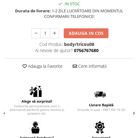
IN STOC
Durata de livrare:
1-2 ZILE LUCRĂTOARE DIN MOMENTUL
CONFIRMARII TELEFONICE!
ADAUGA IN COS
Cod Produs:
body/tricou08
Ai nevoie de ajutor?
0756767680
Adauga la Favorite
Cere informatii
Alege să surprinzi!
Livrare Rapidă
Cadourile personalizate sunt o
alternativă perfectă pentru familia și
Oriunde în țară - PRET FIX 18 LEI
prietenii tăi.
Asistență Telefonică
Experiență