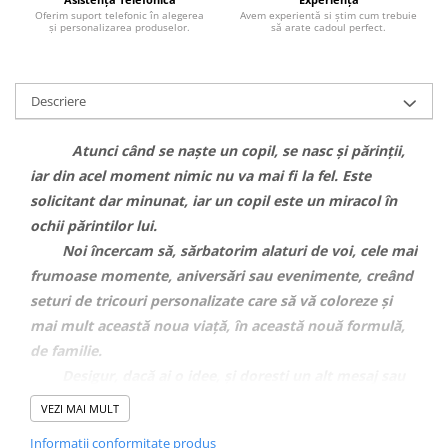
Oferim suport telefonic în alegerea
Avem experientă si știm cum trebuie
și personalizarea produselor.
să arate cadoul perfect.
Descriere
Atunci când se naște un copil, se nasc și părinții,
iar din acel moment nimic nu va mai fi la fel. Este
solicitant dar minunat, iar un copil este un miracol în
ochii părintilor lui.
Noi încercam să, sărbatorim alaturi de voi, cele mai
frumoase momente, aniversări sau evenimente, creând
seturi de tricouri personalizate care să vă coloreze și
mai mult această noua viață, în această nouă formulă,
de familie.
Desigur, dacă ai o idee, și doresti un alt mesaj sau
alte animații pe tricouri, nu ezita să ne contactezi pe
VEZI MAI MULT
WhatsApp
pe numarul 0743.351.271 , iar noi te vom
Informatii conformitate produs