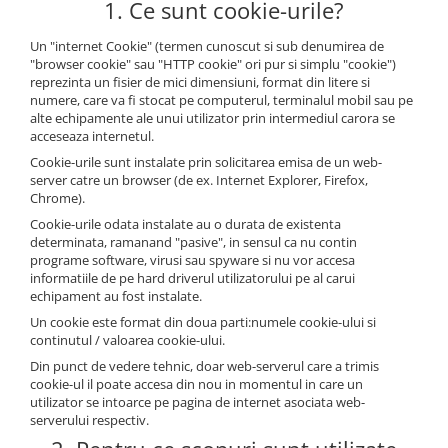
1. Ce sunt cookie-urile?
Un "internet Cookie" (termen cunoscut si sub denumirea de
"browser cookie" sau "HTTP cookie" ori pur si simplu "cookie")
reprezinta un fisier de mici dimensiuni, format din litere si
numere, care va fi stocat pe computerul, terminalul mobil sau pe
alte echipamente ale unui utilizator prin intermediul carora se
acceseaza internetul.
Cookie-urile sunt instalate prin solicitarea emisa de un web-
server catre un browser (de ex. Internet Explorer, Firefox,
Chrome).
Cookie-urile odata instalate au o durata de existenta
determinata, ramanand "pasive", in sensul ca nu contin
programe software, virusi sau spyware si nu vor accesa
informatiile de pe hard driverul utilizatorului pe al carui
echipament au fost instalate.
Un cookie este format din doua parti:numele cookie-ului si
continutul / valoarea cookie-ului.
Din punct de vedere tehnic, doar web-serverul care a trimis
cookie-ul il poate accesa din nou in momentul in care un
utilizator se intoarce pe pagina de internet asociata web-
serverului respectiv.