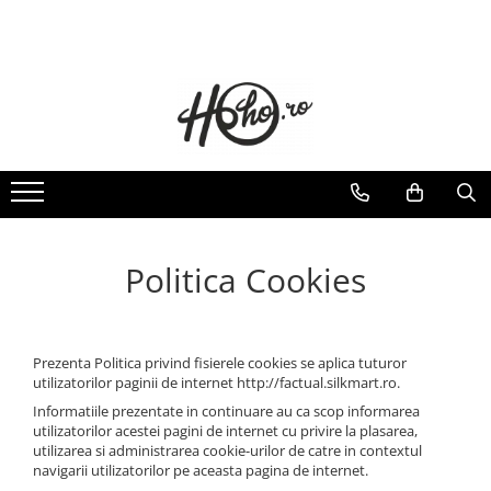
TRICOURI CRACIUN
TRICOURI CRACIUN - NASI
TRICOURI CUPLU
TRICOURI PENTRU FAMILIE
STICKERE
SET 4 PIESE
TRICOURI CRACIUN - NASI
TRICOURI FEMEI
TRICOURI ANIVERSARE
BABY ON BOARD
SET 3 PIESE
SET CUPLU
TRICOURI PARINTI + COPIL
STICKERE COPII
BODY/ TRICOU COPII
STICKERE DECORATIVE CU CITATE
TRICOURI BUNICI
STICKERE PRIZE/INTRERUPATOARE
TRICOURI MOSICI
TRICOURI NASI
Politica Cookies
TRICOURI FAMILIE CRACIUN
TRICOURI FAMILIE PERSONALIZATE
TRICOURI PENTRU PAȘTE
Prezenta Politica privind fisierele cookies se aplica tuturor
utilizatorilor paginii de internet http://factual.silkmart.ro.
SET 3 PIESE
Informatiile prezentate in continuare au ca scop informarea
BODY/TRICOU
utilizatorilor acestei pagini de internet cu privire la plasarea,
SET 4 PIESE
utilizarea si administrarea cookie-urilor de catre in contextul
SET MAMA-COPIL
navigarii utilizatorilor pe aceasta pagina de internet.