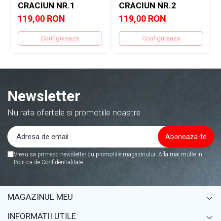
CRACIUN NR.1
CRACIUN NR.2
119,00 RON
119,00 RON
Configureaza
Configureaza
Newsletter
Nu rata ofertele si promotiile noastre
Vreau sa primesc newsletter cu promotiile magazinului. Afla mai multe in
Politica de Confidentialitate
MAGAZINUL MEU
INFORMATII UTILE