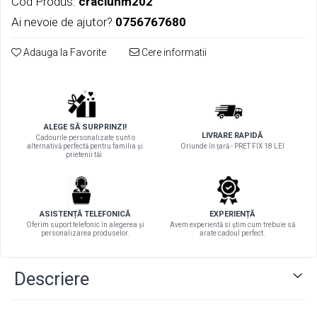
Cod Produs:
craciunm202
Ai nevoie de ajutor?
0756767680
Adauga la Favorite
Cere informatii
ALEGE SĂ SURPRINZI!
LIVRARE RAPIDĂ
Cadourile personalizate sunt o
alternativă perfectă pentru familia și
Oriunde în țară - PRET FIX 18 LEI
prietenii tăi.
ASISTENȚĂ TELEFONICĂ
EXPERIENȚĂ
Oferim suport telefonic în alegerea și
Avem experientă si știm cum trebuie să
personalizarea produselor.
arate cadoul perfect.
Descriere