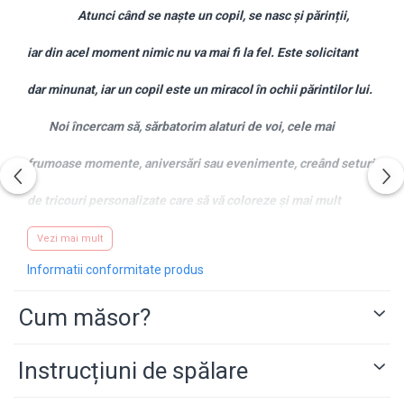
Atunci când se naște un copil, se nasc și părinții,
iar din acel moment nimic nu va mai fi la fel. Este solicitant
dar minunat, iar un copil este un miracol în ochii părintilor lui.
Noi încercam să, sărbatorim alaturi de voi, cele mai
frumoase momente, aniversări sau evenimente, creând seturi
de tricouri personalizate care să vă coloreze și mai mult
această noua viață, în această nouă formulă, de familie.
Vezi mai mult
Informatii conformitate produs
Desigur, dacă ai o idee, și doresti un alt mesaj sau alte
Cum măsor?
animații pe tricouri, nu ezita să ne contactezi pe
WhatsApp
pe
numarul 0743.351.271 , iar noi te vom ajuta cu drag.
Instrucțiuni de spălare
CARACTERISTICI PRINT