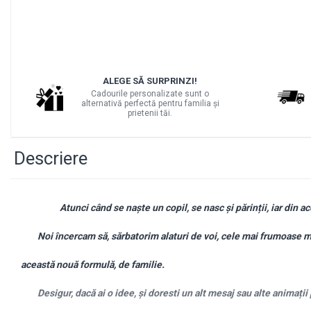
BABY ON BOARD
STICKERE COPII
STICKERE DECORATIVE CU CITATE
STICKERE PRIZE/INTRERUPATOARE
ALEGE SĂ SURPRINZI!
Cadourile personalizate sunt o
BODY/ TRICOU COPII
alternativă perfectă pentru familia și
prietenii tăi.
BODY/TRICOURI PERSONALIZATE
PENTRU EA
Descriere
Atunci când se naște un copil, se nasc și părinții, iar din a
Noi încercam să, sărbatorim alaturi de voi, cele mai frumoase mome
această nouă formulă, de familie.
Desigur, dacă ai o idee, și doresti un alt mesaj sau alte animații 