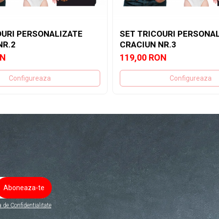
OURI PERSONALIZATE
SET TRICOURI PERSONA
NR.2
CRACIUN NR.3
ON
119,00 RON
Configureaza
Configureaza
a de Confidentialitate