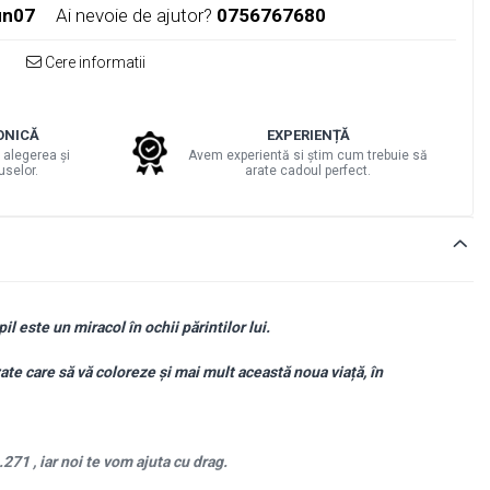
un07
Ai nevoie de ajutor?
0756767680
Cere informatii
ONICĂ
EXPERIENȚĂ
 alegerea și
Avem experientă si știm cum trebuie să
uselor.
arate cadoul perfect.
il este un miracol în ochii părintilor lui.
e care să vă coloreze și mai mult această noua viață, în
71 , iar noi te vom ajuta cu drag.