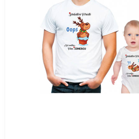
TRICOURI PENTRU FAMILIE
TRICOURI ANIVERSARE
TRICOURI PARINTI + COPIL
BODY/ TRICOU COPII
TRICOURI BUNICI
TRICOURI MOSICI
TRICOURI NASI
TRICOURI FAMILIE CRACIUN
TRICOURI FAMILIE PERSONALIZATE
TRICOURI PENTRU PAȘTE
SET 3 PIESE
BODY/TRICOU
SET 4 PIESE
Distribuie
SET MAMA-COPIL
pe
TRICOURI VIITORI PARINTI CRACIUN
Facebook
STICKERE