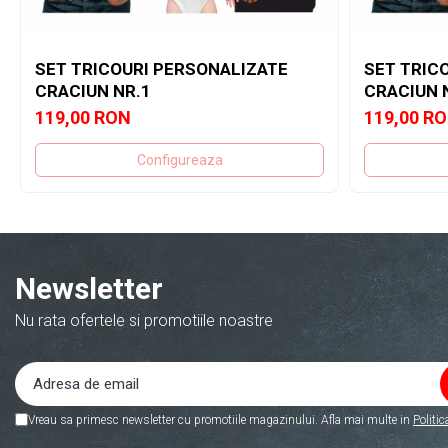
SET TRICOURI PERSONALIZATE
SET TRIC
CRACIUN NR.1
CRACIUN 
119,00 RON
119,00 R
Configureaza
Newsletter
Nu rata ofertele si promotiile noastre
Vreau sa primesc newsletter cu promotiile magazinului. Afla mai multe in
Politic