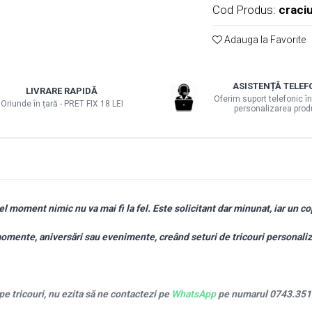
Cod Produs:
craci
Adauga la Favorite
ASISTENȚĂ TELEF
LIVRARE RAPIDĂ
Oferim suport telefonic în
Oriunde în țară - PRET FIX 18 LEI
personalizarea prod
cel moment nimic nu va mai fi la fel. Este solicitant dar minunat, iar un cop
nte, aniversări sau evenimente, creând seturi de tricouri personalizat
pe tricouri, nu ezita să ne contactezi pe
WhatsApp
pe numarul 0743.351.2