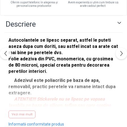
Oferim suport telefonic în alegerea și
Avem experientă si știm cum trebuie să
personalizarea produselor.
arate cadoul perfect.
Descriere
Autocolantele se lipesc separat, astfel le puteti
aseza dupa cum doriti, sau astfel incat sa arate cat
mai bine pe peretele dvs.
Folie adeziva din PVC, monomerica, cu grosimea
de 80 microni, special creata pentru decorarea
peretilor interiori.
Adezivul este poliacrilic pe baza de apa,
removabil, practic peretele va ramane intact dupa
extragere.
ATENTIE!!! Stickerele nu se lipesc pe vopsea
lavabila pe baza de silicon, teflon sau care contine
particule de argint, pe pereti dati cu var, gips-carton,
Vezi mai mult
pereti zgrunturosi, beton sau pe suprafete
nezugravite.
Informatii conformitate produs