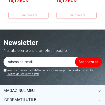
10,17 RON
10,17 RON
Configureaza
Configureaza
Newsletter
Nu rata ofertele si promotiile noastre
Vreau sa primesc newsletter cu promotiile magazinului. Afla mai multe in
Politica de Confidentialitate
MAGAZINUL MEU
INFORMATII UTILE