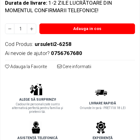
Durata de livrare:
1-2 ZILE LUCRĂTOARE DIN
MOMENTUL CONFIRMARII TELEFONICE!
Adauga in cos
Cod Produs:
ursuleti2-6258
Ai nevoie de ajutor?
0756767680
Adauga la Favorite
Cere informatii
ALEGE SĂ SURPRINZI!
LIVRARE RAPIDĂ
Cadourile personalizate sunt o
alternativă perfectă pentru familia și
Oriunde în țară - PRET FIX 18 LEI
prietenii tăi.
ASISTENȚĂ TELEFONICĂ
EXPERIENȚĂ