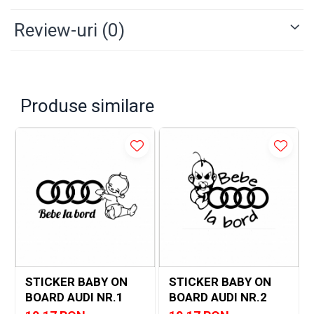
Suprafetele pe care se aplica trebuie sa fie curate,
fara urme de praf.
Review-uri
(0)
Produse similare
STICKER BABY ON
STICKER BABY ON
BOARD AUDI NR.1
BOARD AUDI NR.2