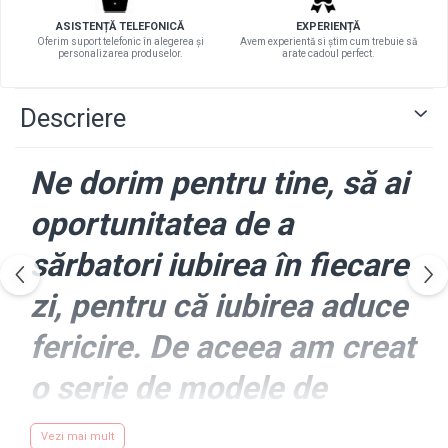
ASISTENȚĂ TELEFONICĂ
EXPERIENȚĂ
Oferim suport telefonic în alegerea și
Avem experientă si știm cum trebuie să
personalizarea produselor.
arate cadoul perfect.
Descriere
Ne dorim pentru tine, să ai
oportunitatea de a
sărbatori iubirea în fiecare
zi, pentru că iubirea aduce
fericire. De aceea am creat
o serie de modele de
tricouri pentru tine și
Vezi mai mult