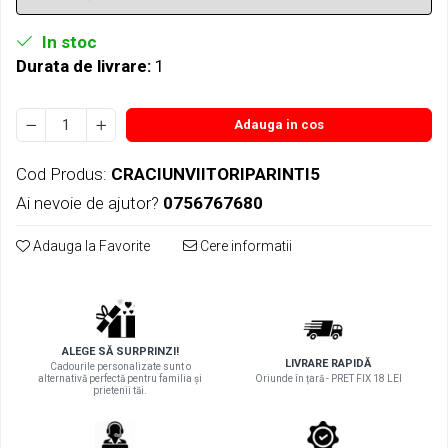
In stoc
Durata de livrare:
1
Adauga in cos
Cod Produs:
CRACIUNVIITORIPARINTI5
Ai nevoie de ajutor?
0756767680
Adauga la Favorite
Cere informatii
ALEGE SĂ SURPRINZI!
LIVRARE RAPIDĂ
Cadourile personalizate sunt o
alternativă perfectă pentru familia și
Oriunde în țară - PRET FIX 18 LEI
prietenii tăi.