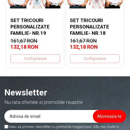
SET TRICOURI
SET TRICOURI
PERSONALIZATE
PERSONALIZATE
FAMILIE- NR.19
FAMILIE- NR.18
161,67 RON
161,67 RON
132,18 RON
132,18 RON
Configureaza
Configureaza
Newsletter
Nu rata ofertele si promotiile noastre
Vreau sa primesc newsletter cu promotiile magazinului. Afla mai multe in