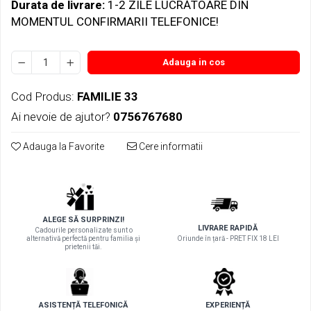
Durata de livrare:
1-2 ZILE LUCRĂTOARE DIN
MOMENTUL CONFIRMARII TELEFONICE!
Adauga in cos
Cod Produs:
FAMILIE 33
Ai nevoie de ajutor?
0756767680
Adauga la Favorite
Cere informatii
ALEGE SĂ SURPRINZI!
LIVRARE RAPIDĂ
Cadourile personalizate sunt o
alternativă perfectă pentru familia și
Oriunde în țară - PRET FIX 18 LEI
prietenii tăi.
ASISTENȚĂ TELEFONICĂ
EXPERIENȚĂ