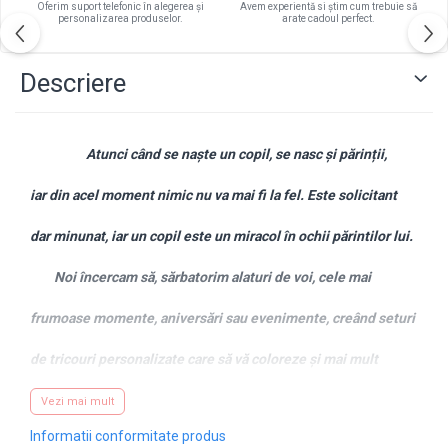
Oferim suport telefonic în alegerea și
Avem experientă si știm cum trebuie să
personalizarea produselor.
arate cadoul perfect.
Descriere
Atunci când se naște un copil, se nasc și părinții,
iar din acel moment nimic nu va mai fi la fel. Este solicitant
dar minunat, iar un copil este un miracol în ochii părintilor lui.
Noi încercam să, sărbatorim alaturi de voi, cele mai
frumoase momente, aniversări sau evenimente, creând seturi
de tricouri personalizate care să vă coloreze și mai mult
această noua viață, în această nouă formulă, de familie.
Vezi mai mult
Informatii conformitate produs
Desigur, dacă ai o idee, și doresti un alt mesaj sau alte