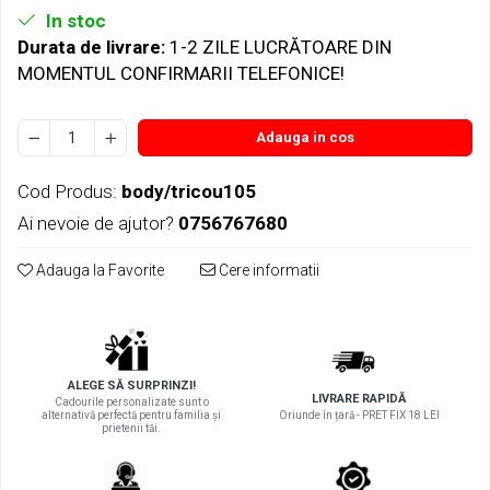
In stoc
Durata de livrare:
1-2 ZILE LUCRĂTOARE DIN
MOMENTUL CONFIRMARII TELEFONICE!
Adauga in cos
Cod Produs:
body/tricou105
Ai nevoie de ajutor?
0756767680
Adauga la Favorite
Cere informatii
ALEGE SĂ SURPRINZI!
LIVRARE RAPIDĂ
Cadourile personalizate sunt o
alternativă perfectă pentru familia și
Oriunde în țară - PRET FIX 18 LEI
prietenii tăi.