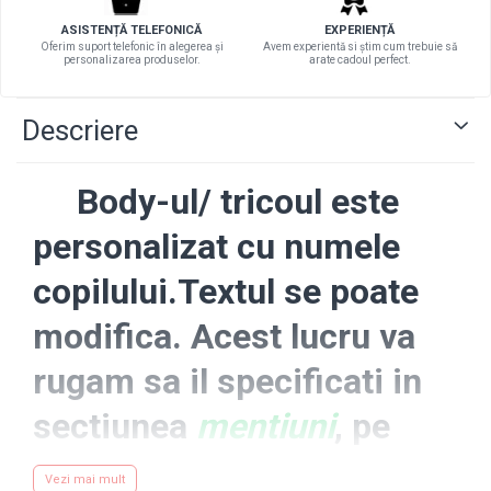
ASISTENȚĂ TELEFONICĂ
EXPERIENȚĂ
Oferim suport telefonic în alegerea și
Avem experientă si știm cum trebuie să
personalizarea produselor.
arate cadoul perfect.
Descriere
Body-ul/ tricoul este
personalizat cu numele
copilului.Textul se poate
modifica. Acest lucru va
rugam sa il specificati in
sectiunea
mentiuni
, pe
care o gasiti dupa ce
Vezi mai mult