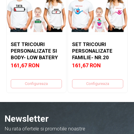
✓
Părerea clientilor nostrii o puteti vedea in sectiunea
"Testimoniale"
SET TRICOURI
SET TRICOURI
PERSONALIZATE SI
PERSONALIZATE
BODY- LOW BATERY
FAMILIE- NR.20
161,67 RON
161,67 RON
Configureaza
Configureaza
Newsletter
Nu rata ofertele si promotiile noastre