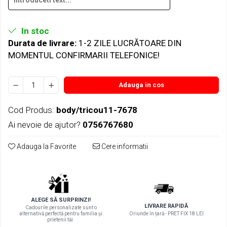
In stoc
Durata de livrare:
1-2 ZILE LUCRĂTOARE DIN
MOMENTUL CONFIRMARII TELEFONICE!
Adauga in cos
Cod Produs:
body/tricou11-7678
Ai nevoie de ajutor?
0756767680
Adauga la Favorite
Cere informatii
ALEGE SĂ SURPRINZI!
LIVRARE RAPIDĂ
Cadourile personalizate sunt o
alternativă perfectă pentru familia și
Oriunde în țară - PRET FIX 18 LEI
prietenii tăi.