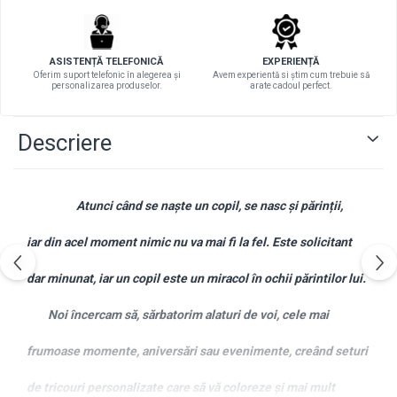
ASISTENȚĂ TELEFONICĂ
EXPERIENȚĂ
Oferim suport telefonic în alegerea și
Avem experientă si știm cum trebuie să
personalizarea produselor.
arate cadoul perfect.
Descriere
Atunci când se naște un copil, se nasc și părinții,
iar din acel moment nimic nu va mai fi la fel. Este solicitant
dar minunat, iar un copil este un miracol în ochii părintilor lui.
Noi încercam să, sărbatorim alaturi de voi, cele mai
frumoase momente, aniversări sau evenimente, creând seturi
de tricouri personalizate care să vă coloreze și mai mult