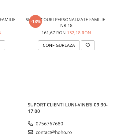
FAMILIE-
SET TRICOURI PERSONALIZATE FAMILIE-
SET TRICO
-18%
-18%
NR.18
N
161,67 RON
132,18 RON
16
CONFIGUREAZA
C
SUPORT CLIENTI
LUNI-VINERI 09:30-
17:00
0756767680
contact@hoho.ro