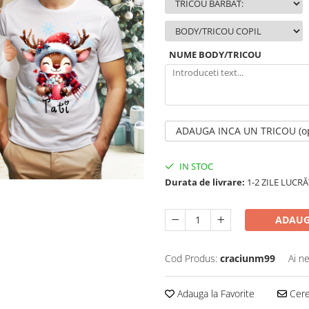
NUME BODY/TRICOU
ADAUGA INCA UN TRICOU (op
IN STOC
Durata de livrare:
1-2 ZILE LUC
ADAUG
Cod Produs:
craciunm99
Ai n
Adauga la Favorite
Cere 