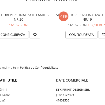
COURI PERSONALIZATE FAMILIE-
SET TRICOURI PERSONALIZATE 
-18%
NR.20
NR.19
161,67 RON
161,67 RON
132,18 RO
CONFIGUREAZA
CONFIGUREAZA
la mai multe in
Politica de Confidentialitate
TII UTILE
DATE COMERCIALE
ărimi
STK PRINT DESIGN SRL
 Livrare
J03/117/2023
par?
47453555