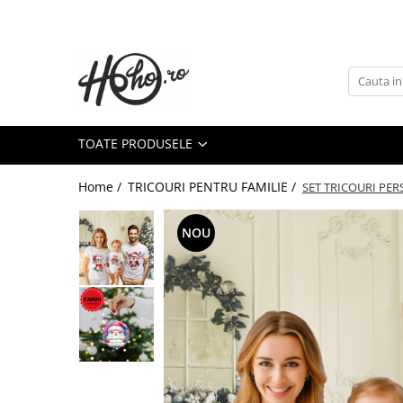
Toate Produsele
TRICOURI CRACIUN
SET 4 PIESE
TOATE PRODUSELE
SET 3 PIESE
TRICOURI CRACIUN - BUNICI
Home /
TRICOURI PENTRU FAMILIE /
SET TRICOURI PER
TRICOURI CRACIUN - NASI
TRICOURI CRACIUN - NASI
NOU
TRICOURI CUPLU
TRICOURI FEMEI
SET CUPLU
TRICOURI CUPLU CRACIUN
TRICOURI CUPLU CRACIUN
TABLOURI CANVAS
CADOURI CRACIUN