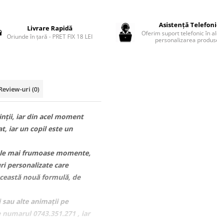
Asistență Telefon
Livrare Rapidă
Oferim suport telefonic în a
Oriunde în țară - PRET FIX 18 LEI
personalizarea produse
Review-uri
(0)
inții, iar din acel moment
t, iar un copil este un
ele mai frumoase momente,
ri personalizate care
această nouă formulă, de
sau alte animații pe
 numarul 0743.351.271 , iar