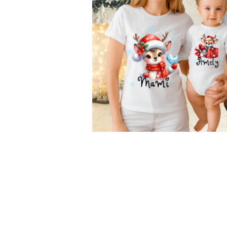
TRICOURI PENTRU FAMILIE
TRICOURI ANIVERSARE
TRICOURI PARINTI + COPIL
BODY/ TRICOU COPII
TRICOURI BUNICI
TRICOURI MOSICI
TRICOURI NASI
TRICOURI FAMILIE CRACIUN
TRICOURI FAMILIE PERSONALIZATE
TRICOURI PENTRU PAȘTE
Distribuie
pe
SET 3 PIESE
Facebook
BODY/TRICOU
SET 4 PIESE
SET MAMA-COPIL
TRICOURI VIITORI PARINTI CRACIUN
STICKERE