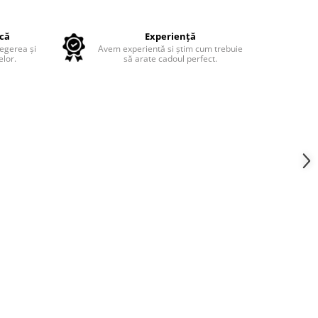
ică
Experiență
legerea și
Avem experientă si știm cum trebuie
lor.
să arate cadoul perfect.