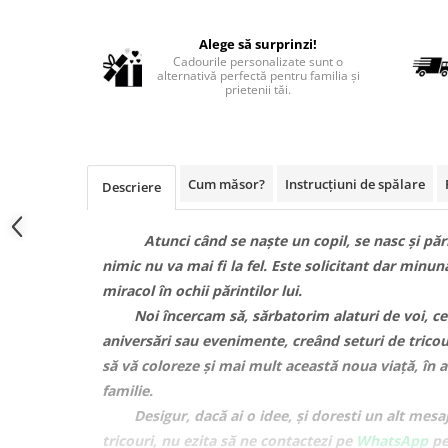
BABY ON BOARD
Alege să surprinzi!
STICKERE COPII
Cadourile personalizate sunt o
alternativă perfectă pentru familia și
STICKERE DECORATIVE CU CITATE
prietenii tăi.
STICKERE PRIZE/INTRERUPATOARE
BODY/ TRICOU COPII
BODY/TRICOURI PERSONALIZATE
Cum măsor?
Instrucțiuni de spălare
Descriere
PENTRU EA
Atunci când se naște un copil, se nasc și păr
nimic nu va mai fi la fel. Este solicitant dar minuna
miracol în ochii părintilor lui.
Noi încercam să, sărbatorim alaturi de voi, c
aniversări sau evenimente, creând seturi de tricou
să vă coloreze și mai mult această noua viață, în 
familie.
Desigur, dacă ai o idee, și doresti un alt mesaj 
tricouri, nu ezita să ne contactezi pe
WhatsApp
pe