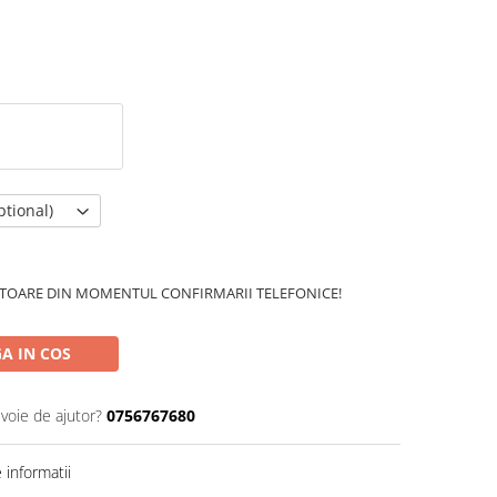
tional)
RĂTOARE DIN MOMENTUL CONFIRMARII TELEFONICE!
A IN COS
evoie de ajutor?
0756767680
informatii