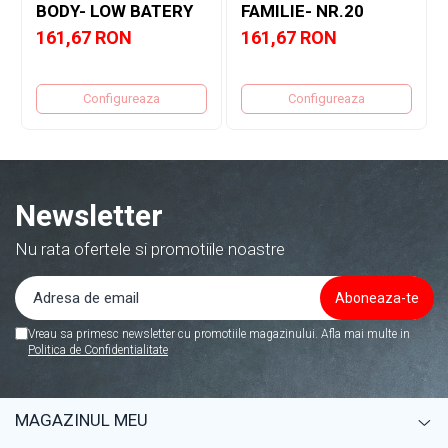
BODY- LOW BATERY
FAMILIE- NR.20
161,67 RON
161,67 RON
Configureaza
Configureaza
Newsletter
Nu rata ofertele si promotiile noastre
Vreau sa primesc newsletter cu promotiile magazinului. Afla mai multe in
Politica de Confidentialitate
MAGAZINUL MEU