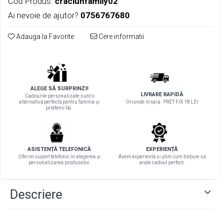
Cod Produs:
craciunfamily02
Ai nevoie de ajutor?
0756767680
Adauga la Favorite
Cere informatii
ALEGE SĂ SURPRINZI!
LIVRARE RAPIDĂ
Cadourile personalizate sunt o
alternativă perfectă pentru familia și
Oriunde în țară - PRET FIX 18 LEI
prietenii tăi.
ASISTENȚĂ TELEFONICĂ
EXPERIENȚĂ
Oferim suport telefonic în alegerea și
Avem experientă si știm cum trebuie să
personalizarea produselor.
arate cadoul perfect.
Descriere