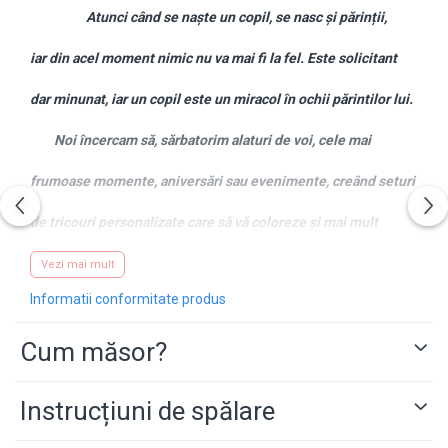
Atunci când se naște un copil, se nasc și părinții,
iar din acel moment nimic nu va mai fi la fel. Este solicitant
dar minunat, iar un copil este un miracol în ochii părintilor lui.
Noi încercam să, sărbatorim alaturi de voi, cele mai
frumoase momente, aniversări sau evenimente, creând seturi
de tricouri personalizate care să vă coloreze și mai mult
această noua viață, în această nouă formulă, de familie.
Vezi mai mult
Informatii conformitate produs
Desigur, dacă ai o idee, și doresti un alt mesaj sau alte
Cum măsor?
animații pe tricouri, nu ezita să ne contactezi pe
WhatsApp
pe
numarul 0743.351.271 , iar noi te vom ajuta cu drag.
Instrucțiuni de spălare
CARACTERISTICI PRINT