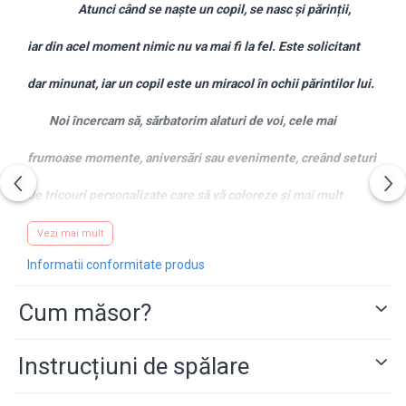
Atunci când se naște un copil, se nasc și părinții,
iar din acel moment nimic nu va mai fi la fel. Este solicitant
dar minunat, iar un copil este un miracol în ochii părintilor lui.
Noi încercam să, sărbatorim alaturi de voi, cele mai
frumoase momente, aniversări sau evenimente, creând seturi
de tricouri personalizate care să vă coloreze și mai mult
această noua viață, în această nouă formulă, de familie.
Vezi mai mult
Informatii conformitate produs
Desigur, dacă ai o idee, și doresti un alt mesaj sau alte
Cum măsor?
animații pe tricouri, nu ezita să ne contactezi pe
WhatsApp
pe
numarul 0743.351.271 , iar noi te vom ajuta cu drag.
Instrucțiuni de spălare
CARACTERISTICI PRINT
Tehnica avansata de printare