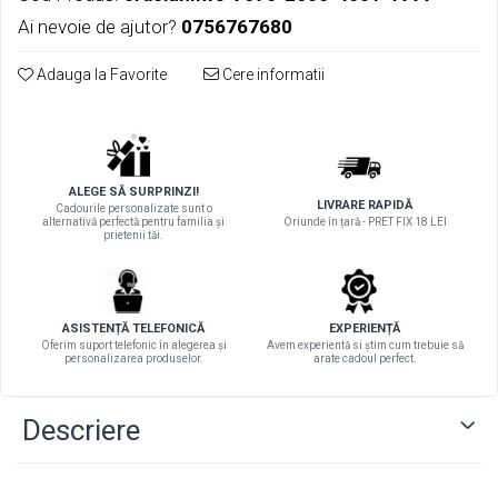
Ai nevoie de ajutor?
0756767680
Adauga la Favorite
Cere informatii
ALEGE SĂ SURPRINZI!
LIVRARE RAPIDĂ
Cadourile personalizate sunt o
alternativă perfectă pentru familia și
Oriunde în țară - PRET FIX 18 LEI
prietenii tăi.
ASISTENȚĂ TELEFONICĂ
EXPERIENȚĂ
Oferim suport telefonic în alegerea și
Avem experientă si știm cum trebuie să
personalizarea produselor.
arate cadoul perfect.
Descriere