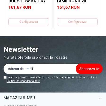
BODY- LOW BATERY
FAMILIE- NR.20
161,67 RON
161,67 RON
Configureaza
Configureaza
Newsletter
Nu rata ofertele si promotiile noastre
Vreau sa primesc newsletter cu promotiile magazinului. Afla mai multe in
Politica de Confidentialitate
MAGAZINUL MEU