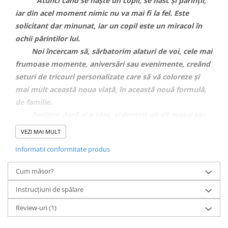
Atunci când se naște un copil, se nasc și părinții,
iar din acel moment nimic nu va mai fi la fel. Este
solicitant dar minunat, iar un copil este un miracol în
ochii părintilor lui.
Noi încercam să, sărbatorim alaturi de voi, cele mai
frumoase momente, aniversări sau evenimente, creând
seturi de tricouri personalizate care să vă coloreze și
mai mult această noua viață, în această nouă formulă,
de familie.
Desigur, dacă ai o idee, și doresti un alt mesaj sau
alte animații pe tricouri, nu ezita să ne contactezi pe
VEZI MAI MULT
WhatsApp
pe numarul 0743.351.271 , iar noi te vom
Informatii conformitate produs
ajuta cu drag.
CARACTERISTICI PRINT
Cum măsor?
Tehnica avansata de printare
Print direct in tesatura
Instrucțiuni de spălare
Calitate superioara a printului, rezistenat la spalari, culori vi si
durabile
Review-uri
(1)
CARACTERISTICI TRICOURI