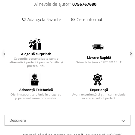
Ai nevoie de ajutor?
0756767680
Adauga la Favorite
Cere informatii
Alege să surprinzi!
Livrare Rapidă
Cadourile personalizate sunt o
alternativă perfectă pentru familia și
Oriunde în țară - PRET FIX 18 LEI
prietenii tăi.
Asistență Telefonică
Experiență
Oferim suport telefonic în alegerea
Avem experientă si știm cum trebuie
și personalizarea produselor.
să arate cadoul perfect.
Descriere