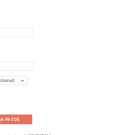
tional)
A IN COS