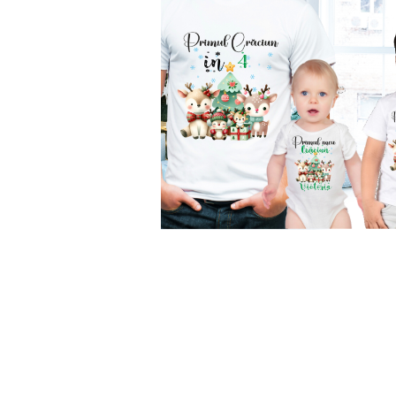
TRICOURI PENTRU FAMILIE
TRICOURI ANIVERSARE
TRICOURI PARINTI + COPIL
BODY/ TRICOU COPII
TRICOURI BUNICI
TRICOURI MOSICI
TRICOURI NASI
TRICOURI FAMILIE CRACIUN
TRICOURI FAMILIE PERSONALIZATE
TRICOURI PENTRU PAȘTE
Distribuie
pe
SET 3 PIESE
Facebook
BODY/TRICOU
SET 4 PIESE
SET MAMA-COPIL
TRICOURI VIITORI PARINTI CRACIUN
STICKERE