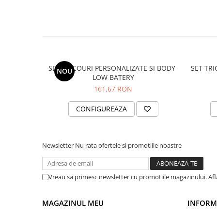
✓ Avem peste
8 ani de activitate
și peste
500
pentru familii din toată țara!
✓ Opiniile clienților noștri pot fi consultate în
„Testimoniale”
.
SET TRICOURI PERSONALIZATE SI BODY-
Notă:
Măsurile pot varia ușor, iar imaginile a
SET TRI
NOU
LOW BATERY
161,67 RON
CONFIGUREAZA
Newsletter
Nu rata ofertele si promotiile noastre
Vreau sa primesc newsletter cu promotiile magazinului. Af
MAGAZINUL MEU
INFORMA