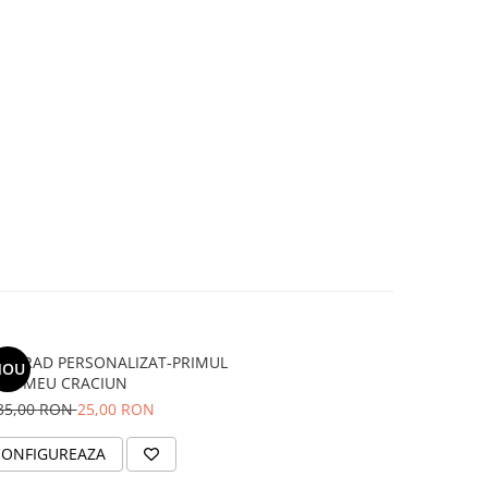
 BRAD PERSONALIZAT-PRIMUL
NOU
MEU CRACIUN
35,00 RON
25,00 RON
CONFIGUREAZA