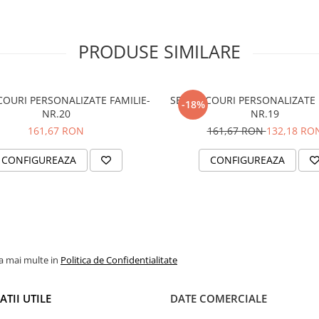
0 de seturi realizate
 secțiunea
PRODUSE SIMILARE
u caracter demonstrativ.
COURI PERSONALIZATE FAMILIE-
SET TRICOURI PERSONALIZATE 
-18%
NR.20
NR.19
161,67 RON
161,67 RON
132,18 RO
CONFIGUREAZA
CONFIGUREAZA
la mai multe in
Politica de Confidentialitate
TII UTILE
DATE COMERCIALE