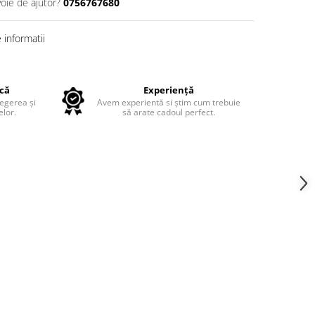
voie de ajutor?
0756767680
informatii
ică
Experiență
legerea și
Avem experientă si știm cum trebuie
lor.
să arate cadoul perfect.