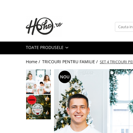
Toate Produsele
TRICOURI CRACIUN
SET 4 PIESE
TOATE PRODUSELE
SET 3 PIESE
TRICOURI CRACIUN - BUNICI
Home /
TRICOURI PENTRU FAMILIE /
SET 4 TRICOURI P
TRICOURI CRACIUN - NASI
TRICOURI CRACIUN - NASI
NOU
TRICOURI CUPLU
TRICOURI FEMEI
SET CUPLU
TRICOURI CUPLU CRACIUN
TRICOURI CUPLU CRACIUN
TABLOURI CANVAS
CADOURI CRACIUN