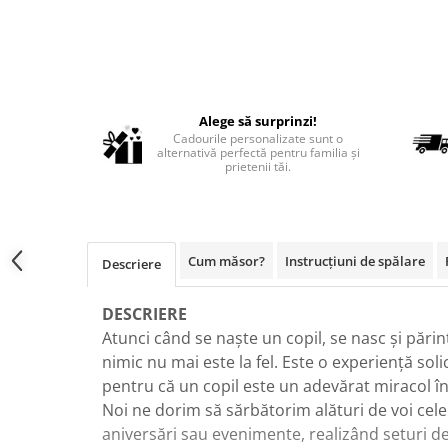
BABY ON BOARD
STICKERE COPII
STICKERE DECORATIVE CU CITATE
STICKERE PRIZE/INTRERUPATOARE
Alege să surprinzi!
BODY/ TRICOU COPII
Cadourile personalizate sunt o
alternativă perfectă pentru familia și
BODY/TRICOURI PERSONALIZATE
prietenii tăi.
PENTRU EA
Cum măsor?
Instrucțiuni de spălare
Descriere
DESCRIERE
Atunci când se naște un copil, se nasc și părin
nimic nu mai este la fel. Este o experiență sol
pentru că un copil este un adevărat miracol în 
Noi ne dorim să sărbătorim alături de voi c
aniversări sau evenimente, realizând seturi de