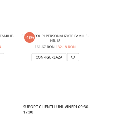
FAMILIE-
SET TRICOURI PERSONALIZATE FAMILIE-
SET TRICO
-18%
-18%
NR.18
N
161,67 RON
132,18 RON
16
CONFIGUREAZA
C
SUPORT CLIENTI
LUNI-VINERI 09:30-
17:00