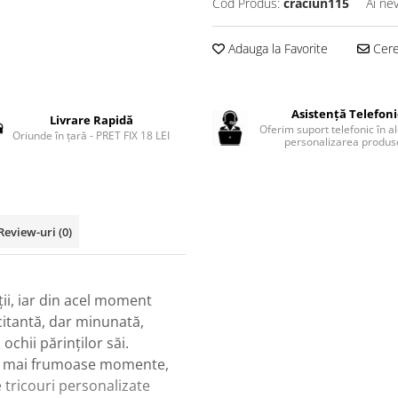
Cod Produs:
craciun115
Ai ne
Adauga la Favorite
Cere 
Asistență Telefon
Livrare Rapidă
Oferim suport telefonic în a
Oriunde în țară - PRET FIX 18 LEI
personalizarea produse
Review-uri
(0)
ții, iar din acel moment
icitantă, dar minunată,
ochii părinților săi.
ele mai frumoase momente,
 tricouri personalizate