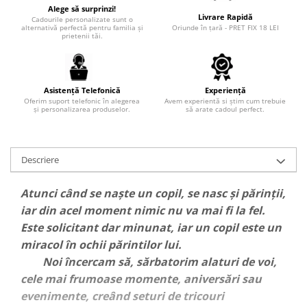
Alege să surprinzi!
Livrare Rapidă
Cadourile personalizate sunt o
alternativă perfectă pentru familia și
Oriunde în țară - PRET FIX 18 LEI
prietenii tăi.
Asistență Telefonică
Experiență
Oferim suport telefonic în alegerea
Avem experientă si știm cum trebuie
și personalizarea produselor.
să arate cadoul perfect.
Descriere
Atunci când se naște un copil, se nasc și părinții,
iar din acel moment nimic nu va mai fi la fel.
Este solicitant dar minunat, iar un copil este un
miracol în ochii părintilor lui.
Noi încercam să, sărbatorim alaturi de voi,
cele mai frumoase momente, aniversări sau
evenimente, creând seturi de tricouri