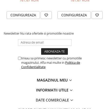
161,67 RON
161,67 RON
EXPERIENȚA NOASTRĂ
✓
Avem peste 2000 de seturi realizate, în peste 3
CONFIGUREAZA
CONFIGUREAZA
ani de activitate!
✓
Părerea clientilor nostrii o puteti vedea in
sectiunea "Testimoniale"
Newsletter
Nu rata ofertele si promotiile noastre
Masurile pot varia ușor, iar imaginile sunt cu titlu
de prezentare
Vreau sa primesc newsletter cu promotiile
magazinului. Afla mai multe in
Politica de
Confidentialitate
MAGAZINUL MEU
INFORMATII UTILE
DATE COMERCIALE