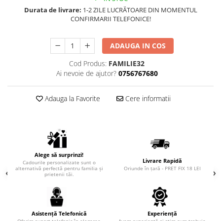
Durata de livrare:
1-2 ZILE LUCRĂTOARE DIN MOMENTUL
CONFIRMARII TELEFONICE!
ADAUGA IN COS
Cod Produs:
FAMILIE32
Ai nevoie de ajutor?
0756767680
Adauga la Favorite
Cere informatii
Alege să surprinzi!
Livrare Rapidă
Cadourile personalizate sunt o
alternativă perfectă pentru familia și
Oriunde în țară - PRET FIX 18 LEI
prietenii tăi.
Asistență Telefonică
Experiență
Oferim suport telefonic în alegerea
Avem experientă si știm cum trebuie