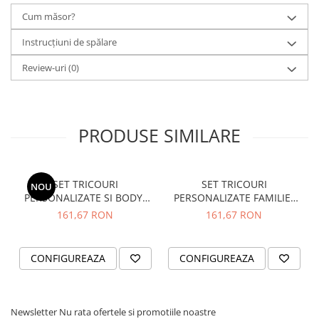
✓
Tricourile sunt realizate din
bumbac 100%
fin la atingere și cu
Cum măsor?
croială dreaptă.
✓
Designul fără cusături în părțile laterale asigură confort optim.
Instrucțiuni de spălare
EXPERIENȚA NOASTRĂ
Review-uri
(0)
✓
Avem peste
2000 de seturi
realizate, în peste 3 ani de activitate!
✓
Părerea clientilor nostrii o puteti vedea in sectiunea
"Testimoniale"
PRODUSE SIMILARE
Masurile pot varia ușor, iar imaginile sunt cu titlu de prezentare!
SET TRICOURI
SET TRICOURI
NOU
PERSONALIZATE SI BODY-
PERSONALIZATE FAMILIE-
LOW BATERY
NR.20
161,67 RON
161,67 RON
CONFIGUREAZA
CONFIGUREAZA
Newsletter
Nu rata ofertele si promotiile noastre