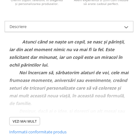
și personalizarea produselor.
să arate cadoul perfect.
Descriere
Atunci când se naște un copil, se nasc și părinții,
iar din acel moment nimic nu va mai fi la fel. Este
solicitant dar minunat, iar un copil este un miracol în
ochii părintilor lui.
Noi încercam să, sărbatorim alaturi de voi, cele mai
frumoase momente, aniversări sau evenimente, creând
seturi de tricouri personalizate care să vă coloreze și
mai mult această noua viață, în această nouă formulă,
de familie.
Desigur, dacă ai o idee, și doresti un alt mesaj sau
alte animații pe tricouri, nu ezita să ne contactezi pe
VEZI MAI MULT
WhatsApp
, iar noi te vom ajuta cu drag.
Informatii conformitate produs
CARACTERISTICI TRICOURI