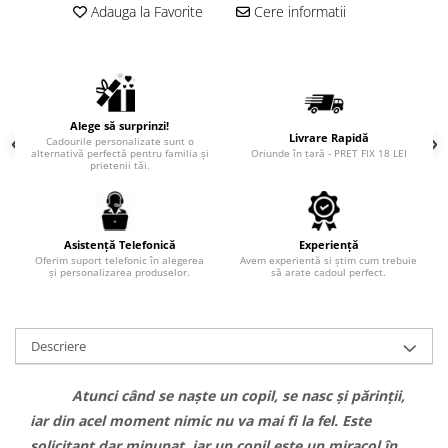
Adauga la Favorite
Cere informatii
Alege să surprinzi!
Livrare Rapidă
Cadourile personalizate sunt o
alternativă perfectă pentru familia și
Oriunde în țară - PRET FIX 18 LEI
prietenii tăi.
Asistență Telefonică
Experiență
Oferim suport telefonic în alegerea
Avem experientă si știm cum trebuie
și personalizarea produselor.
să arate cadoul perfect.
Descriere
Atunci când se naște un copil, se nasc și părinții,
iar din acel moment nimic nu va mai fi la fel. Este
solicitant dar minunat, iar un copil este un miracol în