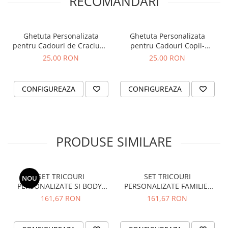
RECOMANDARI
EXPERIENȚA NOASTRĂ
✓
Avem peste
2000 de seturi
realizate, în peste 3 ani de activitate!
✓
Părerea clientilor nostrii o puteti vedea in sectiunea
Ghetuta Personalizata
Ghetuta Personalizata
"Testimoniale"
pentru Cadouri de Craciun -
pentru Cadouri Copii-
model familie
Fetita/Baietel
25,00 RON
25,00 RON
Masurile pot varia ușor, iar imaginile sunt cu titlu de prezentare!
CONFIGUREAZA
CONFIGUREAZA
PRODUSE SIMILARE
SET TRICOURI
SET TRICOURI
NOU
PERSONALIZATE SI BODY-
PERSONALIZATE FAMILIE-
LOW BATERY
NR.20
161,67 RON
161,67 RON