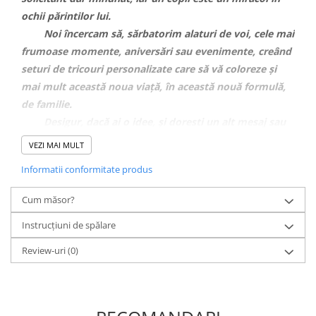
ochii părintilor lui.
Noi încercam să, sărbatorim alaturi de voi, cele mai
frumoase momente, aniversări sau evenimente, creând
seturi de tricouri personalizate care să vă coloreze și
mai mult această noua viață, în această nouă formulă,
de familie.
Desigur, dacă ai o idee, și doresti un alt mesaj sau
alte animații pe tricouri, nu ezita să ne contactezi pe
VEZI MAI MULT
WhatsApp
pe numarul 0743.351.271 , iar noi te vom
Informatii conformitate produs
ajuta cu drag.
CARACTERISTICI PRINT
Cum măsor?
Tehnica avansata de printare
Print direct in tesatura
Instrucțiuni de spălare
Calitate superioara a printului, rezistenat la spalari, culori vi si
durabile
Review-uri
(0)
CARACTERISTICI TRICOURI
✓
Tricourile sunt realizate din
bumbac 100%
fin la atingere și cu
croială dreaptă.
✓
Designul fără cusături în părțile laterale asigură confort optim.