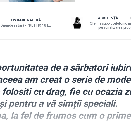
ASISTENȚĂ TELEF
LIVRARE RAPIDĂ
Oferim suport telefonic în
Oriunde în țară - PRET FIX 18 LEI
personalizarea prod
ortunitatea de a sărbatori iubire
aceea am creat o serie de modele
folositi cu drag, fie cu ocazia zi
 și pentru a vă simții speciali.
a, la fel de frumos cum o primeș