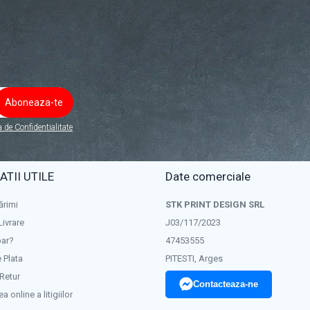
a de Confidentialitate
TII UTILE
Date comerciale
ărimi
STK PRINT DESIGN SRL
Livrare
J03/117/2023
ar?
47453555
 Plata
PITESTI, Arges
 Retur
Contacteaza-ne
a online a litigiilor