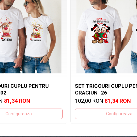
OURI CUPLU PENTRU
SET TRICOURI CUPLU P
 02
CRACIUN- 26
ON
81,34 RON
102,00 RON
81,34 RON
Configureaza
Configureaza