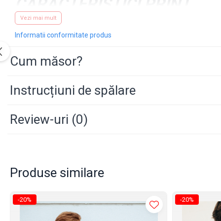
CARACTERISTICI PRINT
Tehnica avansata de printare
Vezi mai mult
Informatii conformitate produs
Print direct in tesatura
Cum măsor?
Calitate superioara a printului, 
Instrucțiuni de spălare
Caracteristici:
Review-uri
(0)
◉ Material: 100% bumbac
◉ Croială Regular
◉ Dimensiune print - maxim 
Produse similare
-20%
-20%