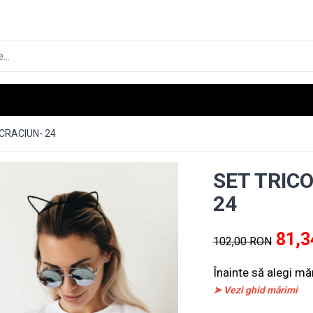
CRACIUN- 24
SET TRIC
24
81,3
102,00 RON
Înainte să alegi mă
➤ Vezi ghid mărimi