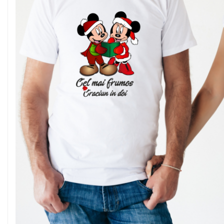
TRICOURI PENTRU FAMILIE
TRICOURI ANIVERSARE
TRICOURI PARINTI + COPIL
BODY/ TRICOU COPII
TRICOURI BUNICI
TRICOURI MOSICI
TRICOURI NASI
TRICOURI FAMILIE CRACIUN
TRICOURI FAMILIE PERSONALIZATE
TRICOURI PENTRU PAȘTE
SET 3 PIESE
BODY/TRICOU
SET 4 PIESE
SET MAMA-COPIL
TRICOURI VIITORI PARINTI CRACIUN
STICKERE