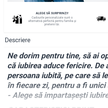
BABY ON BOARD
Distribuie
pe
STICKERE COPII
ALEGE SĂ SURPRINZI!
Facebook
Cadourile personalizate sunt o
STICKERE DECORATIVE CU CITATE
alternativă perfectă pentru familia și
prietenii tăi.
STICKERE PRIZE/INTRERUPATOARE
BODY/ TRICOU COPII
Descriere
BODY/TRICOURI PERSONALIZATE
PENTRU EA
Ne dorim pentru tine, să ai op
că iubirea aduce fericire. De 
persoana iubită, pe care să le 
în fiecare zi, pentru a fi unici
- Alege să impartașești iubire