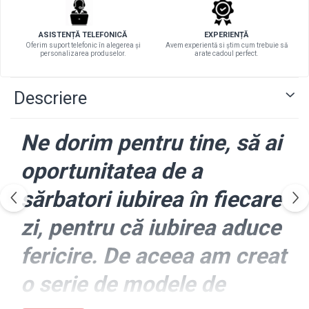
ASISTENȚĂ TELEFONICĂ
EXPERIENȚĂ
Oferim suport telefonic în alegerea și
Avem experientă si știm cum trebuie să
personalizarea produselor.
arate cadoul perfect.
Descriere
Ne dorim pentru tine, să ai
oportunitatea de a
sărbatori iubirea în fiecare
zi, pentru că iubirea aduce
fericire. De aceea am creat
o serie de modele de