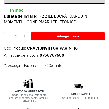
In stoc
Durata de livrare:
1-2 ZILE LUCRĂTOARE DIN
MOMENTUL CONFIRMARII TELEFONICE!
Adauga in cos
Cod Produs:
CRACIUNVIITORIPARINTi6
Ai nevoie de ajutor?
0756767680
Adauga la Favorite
Cere informatii
ALEGE SĂ SURPRINZI!
LIVRARE RAPIDĂ
Cadourile personalizate sunt o
alternativă perfectă pentru familia și
Oriunde în țară - PRET FIX 18 LEI
prietenii tăi.